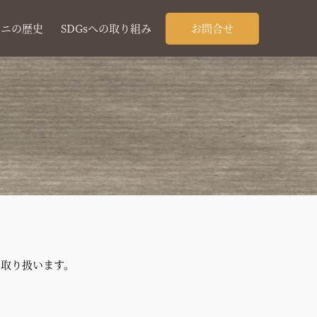
タニの
歴史
SDGsへの
取り組み
お問合せ
り取り扱います。