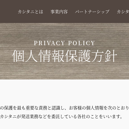
カシタニ
とは
事業
内容
パートナー
シップ
カシ
PRIVACY POLICY
個人情報保護方針
の保護を最も重要な責務と認識し、お客様の個人情報を次のとお
カシタニが発送業務などを委託している各社のことをいいます。